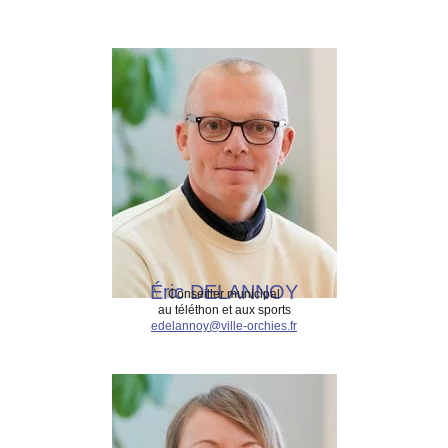
Éric DELANNOY
Conseiller municipal
au téléthon et aux sports
edelannoy@ville-orchies.fr