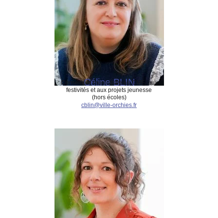
Céline BLIN
Conseillère municipale au CME, aux
festivités et aux projets jeunesse
(hors écoles)
cblin@ville-orchies.fr