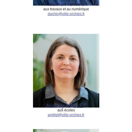
David ACHIN
Adjoint aux bâtiments,
aux travaux et au numérique
dachin@ville-orchies.fr
Audrey MILLET
Conseillère municipale déléguée
aux écoles
amillet@ville-orchies.fr