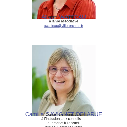
Allison WATTEAU
Conseillère municipale
à la vie associative
awatteau@ville-orchies.fr
Camille GAVIGNET DELARUE
Conseillère municipale
à l’inclusion, aux conseils de
quartier et à l’accueil