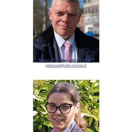
Jean-Pierre BLEUZET
Conseiller municipal
jpbleuzet@ville-orchies.fr