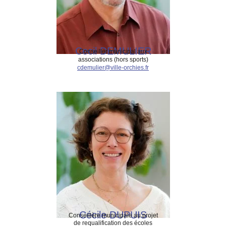
Cecil DEMULIER
Conseiller municipal aux
associations (hors sports)
cdemulier@ville-orchies.fr
Cécile DUPUIS
Conseillère municipale au projet
de requalification des écoles