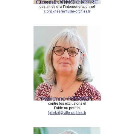
Chantal JONCKHEERE
Conseillère municipale aux clubs
des aînés et à l’intergénérationnel
cjonckheere@ville-orchies.fr
Fabienne PIERKOT
Conseillère municipale à la lutte
contre les exclusions et
l’aide au permis
fpierkot@ville-orchies.fr