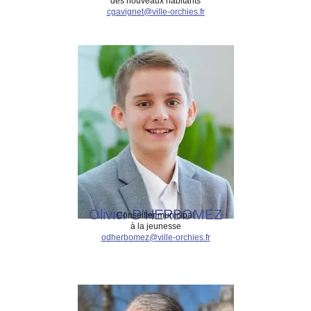
des nouveaux habitants
cgavignet@ville-orchies.fr
Olivier D'HERBOMEZ
Conseiller municipal
à la jeunesse
odherbomez@ville-orchies.fr