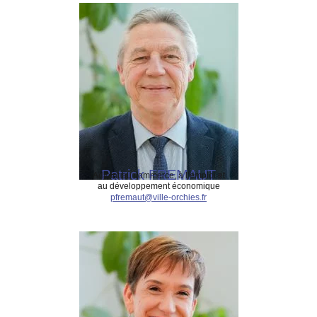
Patrick FREMAUT
Adjoint au commerce, à l’emploi et
au développement économique
pfremaut@ville-orchies.fr