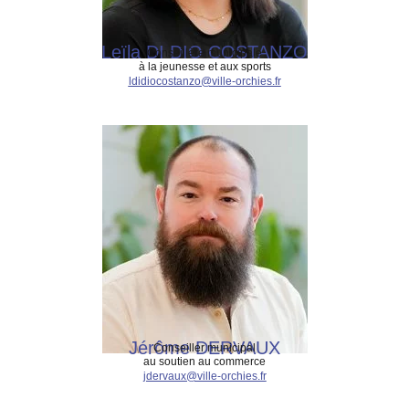
Leïla DI DIO COSTANZO
Conseillère municipale
à la jeunesse et aux sports
ldidiocostanzo@ville-orchies.fr
Jérôme DERVAUX
Conseiller municipal
au soutien au commerce
jdervaux@ville-orchies.fr