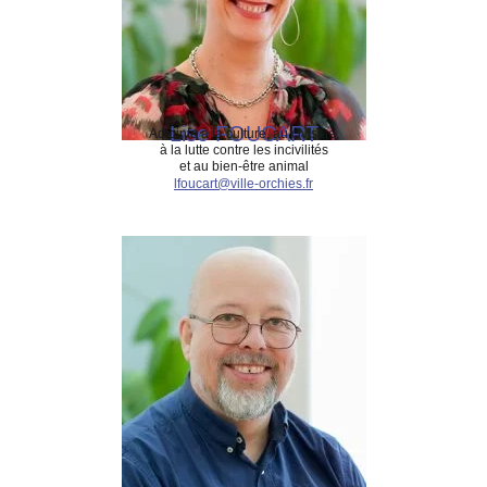
Lise FOUCART
Adjointe à la culture, au civisme,
à la lutte contre les incivilités
et au bien-être animal
lfoucart@ville-orchies.fr