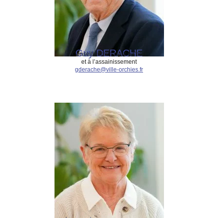
Guy DERACHE
Conseiller municipal à l’eau
et à l’assainissement
gderache@ville-orchies.fr