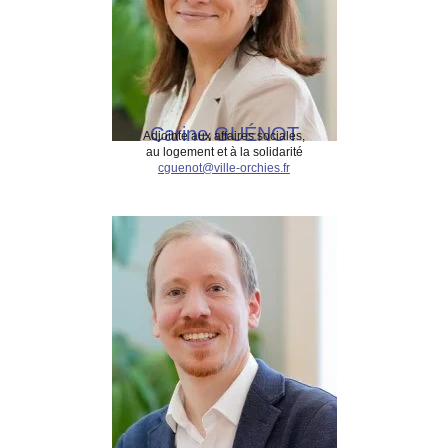
Carine GUÉNOT
Adjointe aux affaires sociales,
au logement et à la solidarité
cguenot@ville-orchies.fr