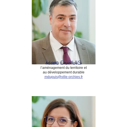
Marc DUPUIS
Adjoint à l’urbanisme, à
l’aménagement du territoire et
au développement durable
mdupuis@ville-orchies.fr