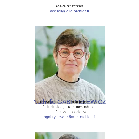
Maire d’Orchies
accueil@ville-orchies.fr
Nathalie GABRYELEWICZ
1re Adjointe à l’animation jeunesse,
à l’inclusion, aux jeunes adultes
et à la vie associative
ngabryelewicz@ville-orchies.fr