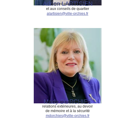
Adrien LARTISIEN
Adjoint aux finances
et aux conseils de quartier
alartisien@ville-orchies.fr
Mady DORCHIES
Adjointe au patrimoine, aux
relations extérieures, au devoir
de mémoire et à la sécurité
mdorchies@ville-orchies.fr